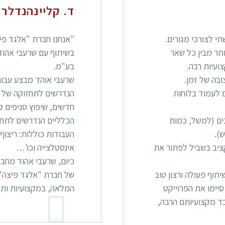
ד. קליינהנדלר 
תי לצורכי מגורים.
"אנחנו חברת "אלגד פיצ
תר מבין כל שאר
עיות רבה.
בע"מ.
בה של זמן.
שרעבי אוהד מבצע עבורנ
 לעמוד בלוחות
הנדרשים לתחזוקה של ה
חדשים, שיפוץ סניפים ק
ים (למשל, כמות
הכלליים הנדרשים לתחז
).
העבודות כוללות: ריצוף
קציב בשביל לפתור את
אינסטלצייה וכו'…
כיום, שרעבי אהוד מחב
וף פעולה ורצון טוב
של חברת "אלגד פיצה" 
סיימו את הפרוייקט
המלאה, במקצועיות ותו
בד מקצועיותם הרבה,