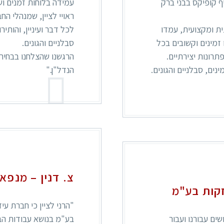
ף קופיקס בבני ברק
עמידה בלוחות זמנים וש
ראויי לציין, שמנהלי הח
תית ומקצועית, עמדו
לכל דבר ועיניין, והותי
 זמינים וקשובים בכל
סבלניים והגונים.
רונות יצירתיים.
הרגשנו שהצלחנו בבחירה
נים, סבלניים והגונים.
הנדל"ן."
צ. דנין – מנפא
זקות בע"מ
"הרני לציין כי חברת ע
ים עבורנו ועבור
בע"מ בנושא עבודות הבי