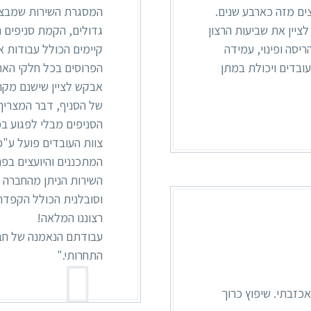
צים מזה כארבע שנים.
המסגרת השירות שמבצעת 
 לציין את שביעות הרצון
גדולים, הקמת סניפים ח
ריסה ופינוי, עמידה
קיימים הכולל עבודות 
 עובדים ויכולת במתן
הפרוסים בכל חלקי האר
אבקש לציין שישנם מקר
של הסניף, דבר המצריך
הסניפים מבלי לפגוע ב
צוות העובדים פועל ע"פ
המתכננים והיועצים בפרו
השירות הניתן מהחברה ה
וסובלנית הכולל הקפדה
רצוננו המלאה!
עבודתם הנאמנה של חבר
התחרותי."
זבתי. שיפוץ כרוך