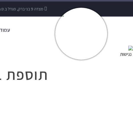
מצדה 9 בני ברק, מגדל ב.ס.ר 3 קומה 10
עמוד 
תוספת ב